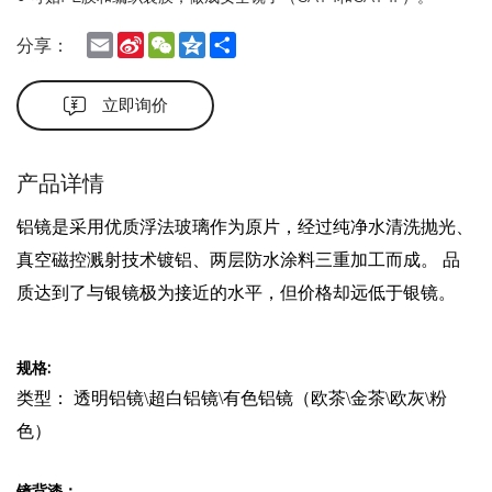
Email
Sina
WeChat
Qzone
Share
分享：
Weibo
立即询价
产品详情
铝镜是采用优质浮法玻璃作为原片，经过纯净水清洗抛光、
真空磁控溅射技术镀铝、两层防水涂料三重加工而成。 品
质达到了与银镜极为接近的水平，但价格却远低于银镜。
规格:
类型：
透明铝镜\超
白
铝镜\有色铝镜（
欧茶\金茶\欧灰\粉
色）
镜背漆：