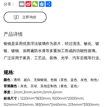
Email
Sina
WeChat
Qzone
Share
分享：
Weibo
立即询价
产品详情
银镜是
采用优质浮法玻璃作为原片，经过
清洗、敏化、镀
银、镀铜、涂两遍防水漆等多重加工而成的功能性玻璃。
广泛应用于家具、工艺品、装饰、光学、汽车后视等行业。
规格:
颜色：
透明、超白、无铜银镜、色镜（茶色、蓝色、灰色、粉色）
背漆颜色：
灰色、豆绿、其他定制色（黄色、蓝色）
厚度：
2mm,3mm,4mm,5mm,6mm
标准尺寸：
1220mm*1830mm; 1500mm*2000mm;
1524mm*2134mm; 1830mm*2440mm; 2134mm*3300mm;